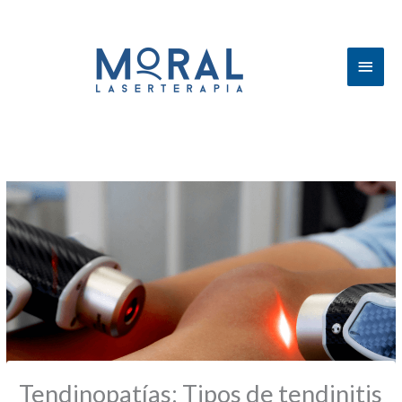
Men
princ
Tendinopatías: Tipos de tendinitis