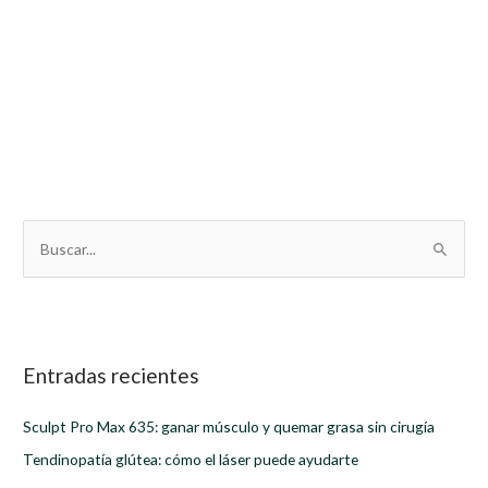
B
u
s
c
a
Entradas recientes
r
Sculpt Pro Max 635: ganar músculo y quemar grasa sin cirugía
p
Tendinopatía glútea: cómo el láser puede ayudarte
o