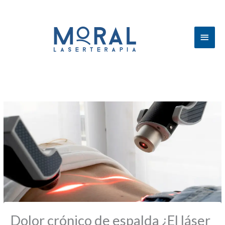
Men
princ
Dolor crónico de espalda ¿El láser