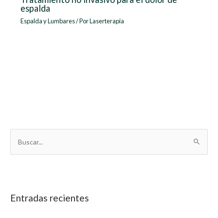
espalda
Espalda y Lumbares
/ Por
Laserterapia
B
u
s
c
a
Entradas recientes
r