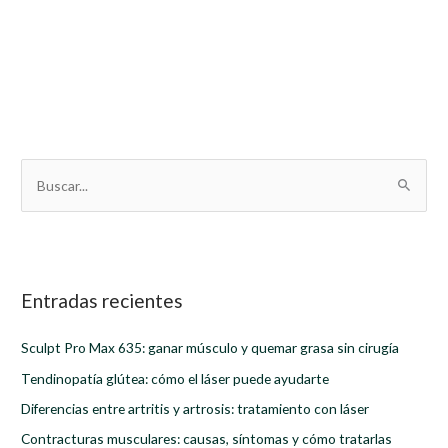
B
u
s
c
a
Entradas recientes
r
Sculpt Pro Max 635: ganar músculo y quemar grasa sin cirugía
p
Tendinopatía glútea: cómo el láser puede ayudarte
o
r
Diferencias entre artritis y artrosis: tratamiento con láser
:
Contracturas musculares: causas, síntomas y cómo tratarlas