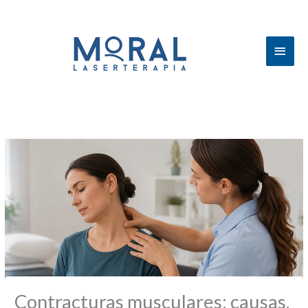
Men
princ
Contracturas musculares: causas,