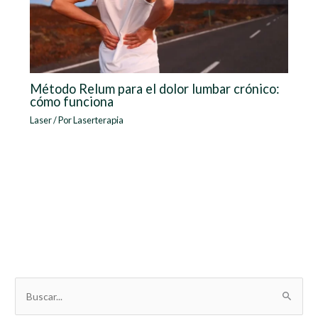
Método Relum para el dolor lumbar crónico:
cómo funciona
Laser
/ Por
Laserterapia
B