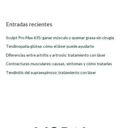
u
s
c
a
Entradas recientes
r
Sculpt Pro Max 635: ganar músculo y quemar grasa sin cirugía
p
Tendinopatía glútea: cómo el láser puede ayudarte
o
r
Diferencias entre artritis y artrosis: tratamiento con láser
:
Contracturas musculares: causas, síntomas y cómo tratarlas
Tendinitis del supraespinoso: tratamiento con láser